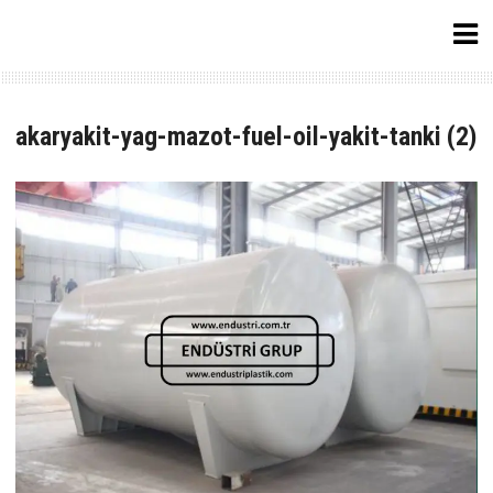
Skip
Endüstri Grup Plastik
to
content
Endüstriyel şantiye inşaat ürünleri imalatı
akaryakit-yag-mazot-fuel-oil-yakit-tanki (2)