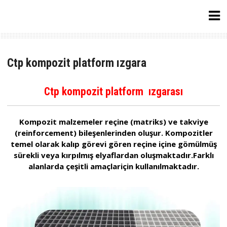
Skip
Endüstri Grup Plastik
to
content
Endüstriyel şantiye inşaat ürünleri imalatı
Ctp kompozit platform ızgara
Ctp kompozit platform ızgarası
Kompozit malzemeler reçine (matriks) ve takviye
(reinforcement) bileşenlerinden oluşur. Kompozitler
temel olarak kalıp görevi gören reçine içine gömülmüş
sürekli veya kırpılmış elyaflardan oluşmaktadır.Farklı
alanlarda çeşitli amaçlariçin kullanılmaktadır.